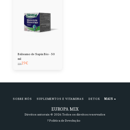
Bálsamo de Sapin Bio - 50
ml
19
€
22
€
SOBRE NÓS
SUPLEMENTOS E VITAMINAS
DETOX
MAIS
EUROPA MIX
Direitos autorais © 2026 Todos os direitos reservados
? Política de Devolução