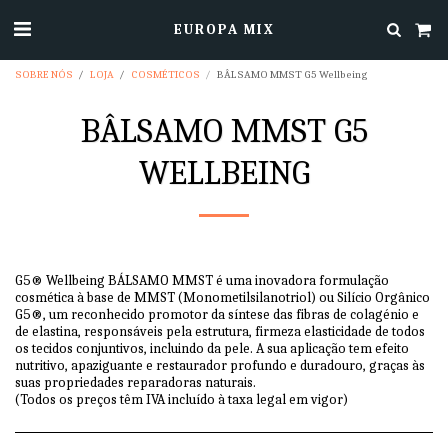
EUROPA MIX
SOBRE NÓS
LOJA
COSMÉTICOS
BÂLSAMO MMST G5 Wellbeing
BÂLSAMO MMST G5
WELLBEING
G5® Wellbeing BÁLSAMO MMST é uma inovadora formulação
cosmética à base de MMST (Monometilsilanotriol) ou Silício Orgânico
G5®, um reconhecido promotor da síntese das fibras de colagénio e
de elastina, responsáveis pela estrutura, firmeza elasticidade de todos
os tecidos conjuntivos, incluindo da pele. A sua aplicação tem efeito
nutritivo, apaziguante e restaurador profundo e duradouro, graças às
suas propriedades reparadoras naturais.
(Todos os preços têm IVA incluído à taxa legal em vigor)