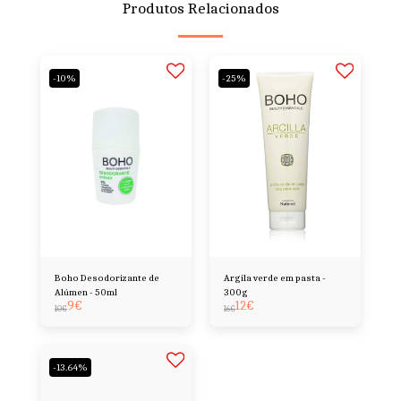
Produtos Relacionados
-10%
-25%
Boho Desodorizante de
Argila verde em pasta -
Alúmen - 50ml
300g
9
€
12
€
10
€
16
€
-13.64%